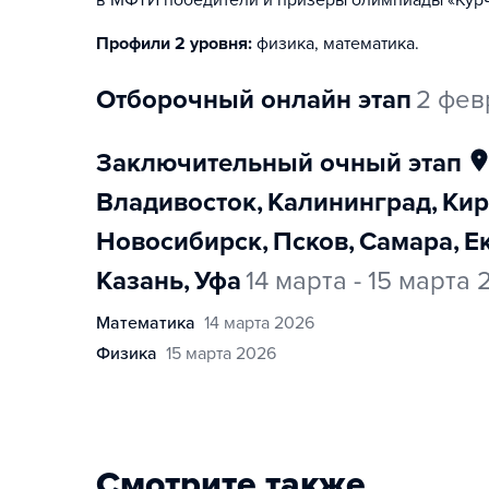
в МФТИ победители и призеры олимпиады «Курч
Профили 2 уровня:
физика, математика
.
отборочный онлайн этап
2 фев
заключительный очный этап
Владивосток
,
Калининград
,
Ки
Новосибирск
,
Псков
,
Самара
,
Казань
,
Уфа
14 марта - 15 марта
математика
14 марта 2026
физика
15 марта 2026
Смотрите также