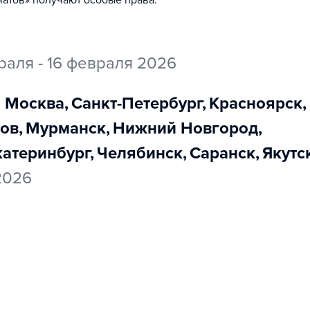
атов» получают особые права.
раля - 16 февраля 2026
Москва
,
Санкт-Петербург
,
Красноярск
,
ров
,
Мурманск
,
Нижний Новгород
,
Екатеринбург
,
Челябинск
,
Саранск
,
Якутс
 2026