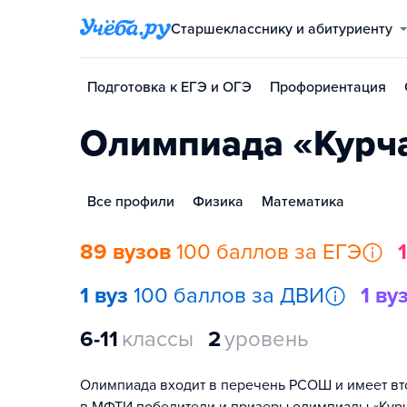
Старшекласснику и абитуриенту
Подготовка к ЕГЭ и ОГЭ
Профориентация
Олимпиада «Курч
Все профили
Физика
Математика
89 вузов
100 баллов за ЕГЭ
1 вуз
100 баллов за ДВИ
1 ву
6-11
классы
2
уровень
Олимпиада входит в перечень РСОШ и имеет вто