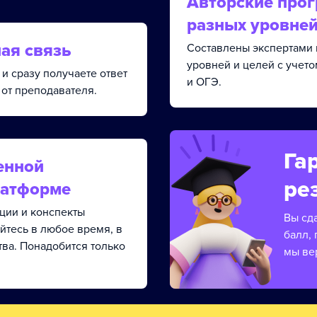
Авторские про
разных уровне
ая связь
Составлены экспертами 
уровней и целей с учет
и сразу получаете ответ
и ОГЭ.
от преподавателя.
Га
енной
ре
латформе
кции и конспекты
Вы сд
йтесь в любое время, в
балл, 
тва. Понадобится только
мы ве