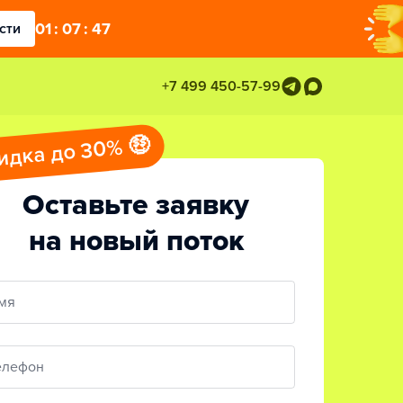
01
:
07
:
46
сти
+7 499 450-57-99
идка до 30% 🤑
Оставьте заявку
на новый поток
мя
елефон