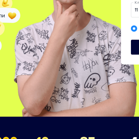
Кл
11