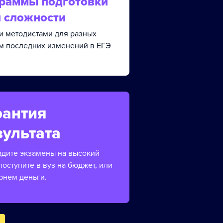
граммы подготовки
й сложности
и методистами для разных
ом последних изменений в ЕГЭ
рантия
зультата
адите экзамены на высокий
поступите в вуз на бюджет, или
рнем деньги.