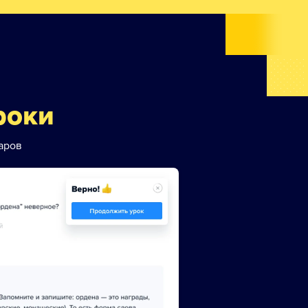
роки
аров