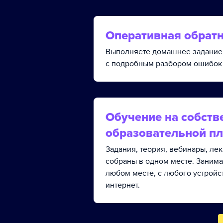
Оперативная обратн
Выполняете домашнее задание 
с подробным разбором ошибок 
Обучение на собств
образовательной п
Задания, теория, вебинары, ле
собраны в одном месте. Занима
любом месте, с любого устройс
интернет.