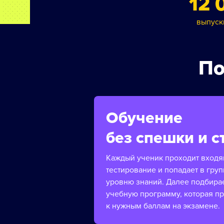
12 
выпуск
По
Обучение
без спешки и с
Каждый ученик проходит вход
тестирование и попадает в груп
уровню знаний. Далее подбира
учебную программу, которая п
к нужным баллам на экзамене.