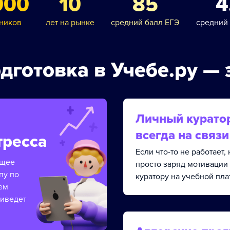
000
10
85
4
ников
лет на рынке
средний балл ЕГЭ
средний
дготовка в Учебе.ру — 
Личный курато
всегда на связи
тресса
Если что-то не работает
ящее
просто заряд мотивации
пу по
куратору на учебной пла
ем
риведет