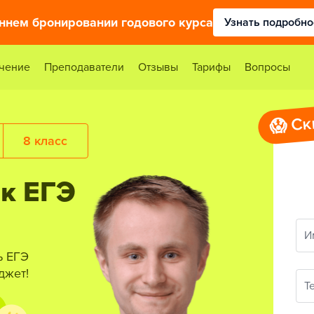
аннем бронировании годового курса
Узнать подробно
чение
Преподаватели
Отзывы
Тарифы
Вопросы
😱 Ск
8 класс
 к ЕГЭ
И
ь ЕГЭ
джет!
Т