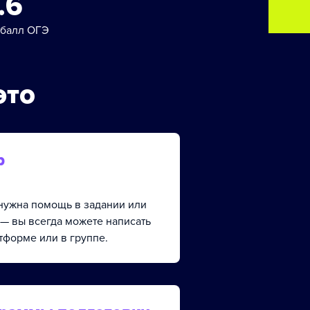
.6
 балл ОГЭ
это
р
, нужна помощь в задании или
 — вы всегда можете написать
тформе или в группе.