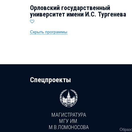
Орловский государственный
университет имени И.С. Тургенева
Скрыть программы
Cпецпроекты
МАГИСТРАТУРА
И
МГУ ИМ.
М.В.ЛОМОНОСОВА
, реальное
Образо