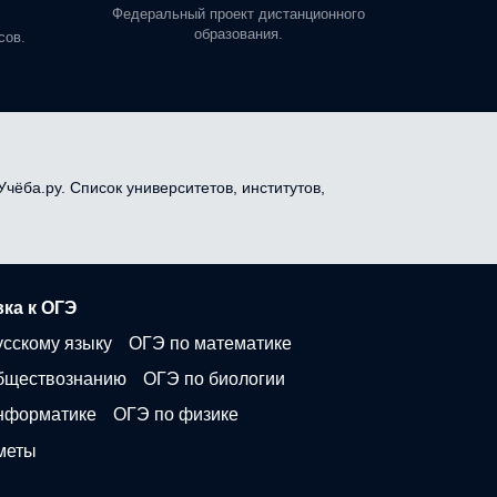
профе
Федеральный проект дистанционного
образования.
сов.
чёба.ру. Список университетов, институтов,
ка к ОГЭ
усскому языку
ОГЭ по математике
бществознанию
ОГЭ по биологии
нформатике
ОГЭ по физике
меты