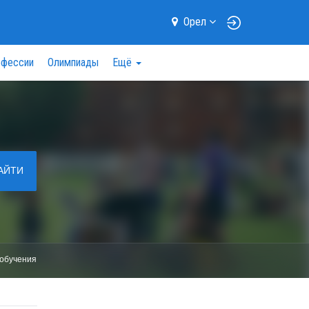
Орел
фессии
Олимпиады
Ещё
АЙТИ
обучения