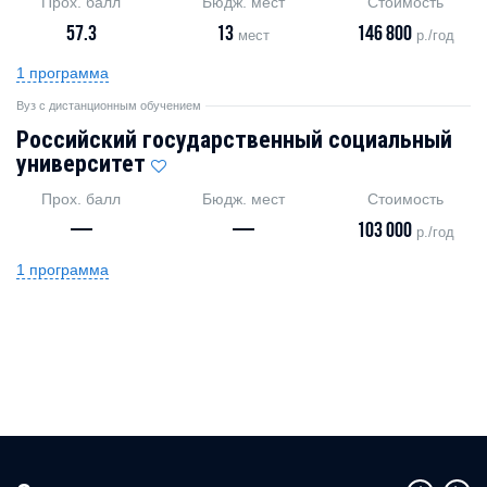
Прох. балл
Бюдж. мест
Стоимость
57.3
13
146 800
мест
р./год
1 программа
Вуз с дистанционным обучением
Российский государственный социальный
университет
Прох. балл
Бюдж. мест
Стоимость
—
—
103 000
р./год
1 программа