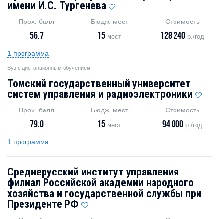
имени И.С. Тургенева
Прох. балл
Бюдж. мест
Стоимость
56.7
15
128 240
мест
р./год
1 программа
Вуз с дистанционным обучением
Томский государственный университет
систем управления и радиоэлектроники
Прох. балл
Бюдж. мест
Стоимость
79.0
15
94 000
мест
р./год
1 программа
Среднерусский институт управления
филиал Российской академии народного
хозяйства и государственной службы при
Президенте РФ