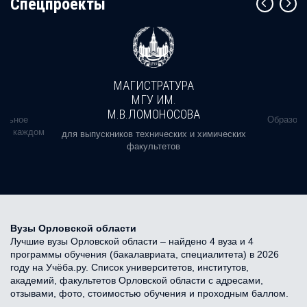
Cпецпроекты
МАГИСТРАТУРА
МГУ ИМ.
М.В.ЛОМОНОСОВА
альное
Образова
ь в каждом
для выпускников технических и химических
факультетов
Вузы Орловской области
Лучшие вузы Орловской области – найдено 4 вуза и 4
программы обучения (бакалавриата, специалитета) в 2026
году на Учёба.ру. Список университетов, институтов,
академий, факультетов Орловской области с адресами,
отзывами, фото, стоимостью обучения и проходным баллом.