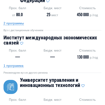
Федерации
Прох. балл
Бюдж. мест
Стоимость
80.0
25
450 000
от
мест
р./год
2 программы
Вуз с дистанционным обучением
Институт международных экономических
связей
Прох. балл
Бюдж. мест
Стоимость
—
—
130 000
р./год
1 программа
Рекомендуем вуз из другого региона
Университет управления и
инновационных технологий
Прох. балл
Бюдж. мест
Стоимость