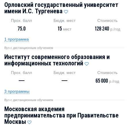
Орловский государственный университет
имени И.С. Тургенева
Прох. балл
Бюдж. мест
Стоимость
75.0
15
128 240
мест
р./год
1 программа
Вуз с дистанционным обучением
Институт современного образования и
информационных технологий
Прох. балл
Бюдж. мест
Стоимость
—
—
65 000
р./год
3 программы
Вуз с дистанционным обучением
Московская академия
предпринимательства при Правительстве
Москвы