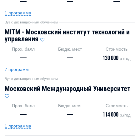
—
—
—
1 программа
Вуз с дистанционным обучением
MITM - Московский институт технологий и
управления
Прох. балл
Бюдж. мест
Стоимость
—
—
130 000
р./год
7 программ
Вуз с дистанционным обучением
Московский Международный Университет
Прох. балл
Бюдж. мест
Стоимость
—
—
114 000
р./год
1 программа