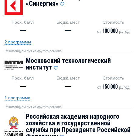
«Синергия»
Прох. балл
Бюдж. мест
Стоимость
—
—
100 000
от
р./год
2 программы
Рекомендуем вуз из другого региона
Московский технологический
институт
Прох. балл
Бюдж. мест
Стоимость
—
—
150 000
от
р./год
1 программа
Рекомендуем вуз из другого региона
Российская академия народного
хозяйства и государственной
службы при Президенте Российской