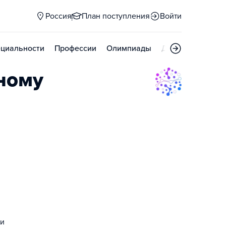
Россия
План поступления
Войти
циальности
Профессии
Олимпиады
Дни открытых д
ному
 и