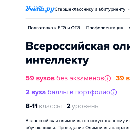
Старшекласснику и абитуриенту
Подготовка к ЕГЭ и ОГЭ
Профориентация
Всероссийская ол
интеллекту
59 вузов
без экзаменов
39 
2 вуза
баллы в портфолио
8-11
классы
2
уровень
Всероссийская олимпиада по искусственному ин
обучающихся. Проведение Олимпиады направлен