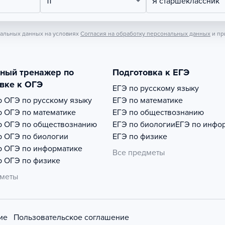
11
Я старшеклассник
нальных данных на условиях
Согласия на обработку персональных данных
и пр
тный тренажер по
Подготовка к ЕГЭ
вке к ОГЭ
ЕГЭ по русскому языку
р
ОГЭ по русскому языку
ЕГЭ по математике
р
ОГЭ по математике
ЕГЭ по обществознанию
р
ОГЭ по обществознанию
ЕГЭ по биологии
ЕГЭ по инфо
р
ОГЭ по биологии
ЕГЭ по физике
р
ОГЭ по информатике
Все предметы
р
ОГЭ по физике
дметы
ие
Пользовательское соглашение